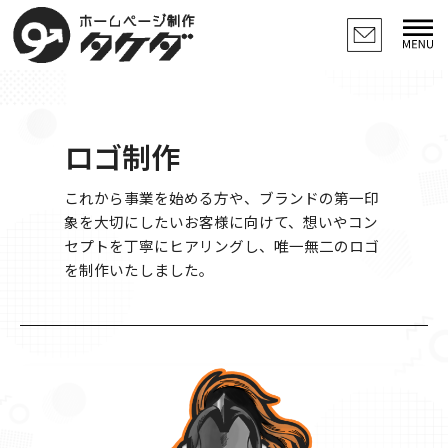
内
検
ア
メ
索
ー
容
ニ
カ
ュ
を
イ
ー
ス
ブ
キ
ッ
ロゴ制作
プ
これから事業を始める方や、ブランドの第一印
象を大切にしたいお客様に向けて、想いやコン
セプトを丁寧にヒアリングし、唯一無二のロゴ
を制作いたしました。