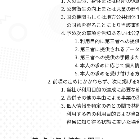
人の生命、身体または財産の保
公衆衛生の向上または児童の健
国の機関もしくは地方公共団体
の同意を得ることにより当該事
予め次の事項を告知あるいは公
利用目的に第三者への提
第三者に提供されるデー
第三者への提供の手段ま
本人の求めに応じて個人
本人の求めを受け付ける
前項の定めにかかわらず、次に掲げる
当社が利用目的の達成に必要な
合併その他の事由による事業の
個人情報を特定の者との間で共
利用する者の利用目的および当
容易に知り得る状態に置いた場