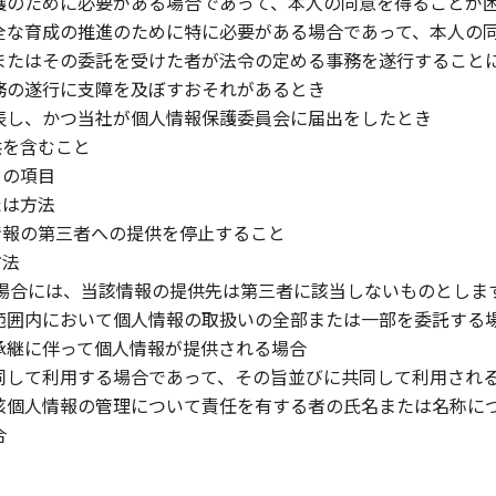
護のために必要がある場合であって、本人の同意を得ることが
全な育成の推進のために特に必要がある場合であって、本人の
またはその委託を受けた者が法令の定める事務を遂行すること
務の遂行に支障を及ぼすおそれがあるとき
表し、かつ当社が個人情報保護委員会に届出をしたとき
供を含むこと
タの項目
たは方法
情報の第三者への提供を停止すること
方法
場合には、当該情報の提供先は第三者に該当しないものとしま
範囲内において個人情報の取扱いの全部または一部を委託する
承継に伴って個人情報が提供される場合
同して利用する場合であって、その旨並びに共同して利用され
該個人情報の管理について責任を有する者の氏名または名称に
合