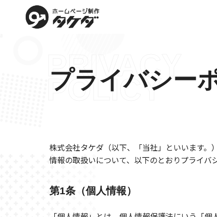
内
容
を
ス
PRIVACY
キ
ッ
プライバシー
POLICY
プ
株式会社タケダ（以下、「当社」といいます。
情報の取扱いについて、以下のとおりプライバ
第1条（個人情報）
「個人情報」とは、個人情報保護法にいう「個